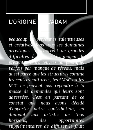
L'ORIGINE DE L'ADAM
Beaucoup de personnes talentueuses
et créatives dans tous les domaines
artistiques, rencontrent de grandes
difficultés à trouver le moyen de
présenter leurs œuvres au publique.
Parfois par manque de réseau, mais
aussi parce que les structures comme
les centres culturels, les SMAC ou les
MJC ne peuvent pas répondre à la
masse de demandes qui leurs sont
adressées. C'est en partant de ce
constat que nous avons décidé
d'apporter notre contribution, en
donnant aux artistes de tous
horizons, des opportunités
supplémentaires de diffuser le fruit