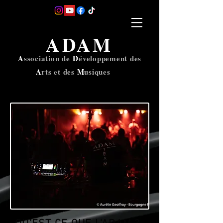
A
D
A
M
A
ssociation
de
D
éveloppement des
A
rts
et des
M
usi
ques