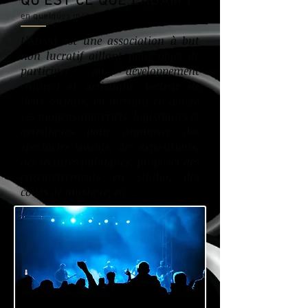
QU'EST CE QUE L'ADAM ?
en quelques mots ...
L'ADAM est une association à but
non lucratif aillant pour objet de
participer au développement
culturel et artistique, vecteur de
liens sociaux, en mettant en œuvre
ses moyens matériels, logistiques et
artistiques pour organiser des
spectacles vivants, des expositions,
des lectures publiques, proposer des
enregistrements en studio, des
cours de musique, etc...