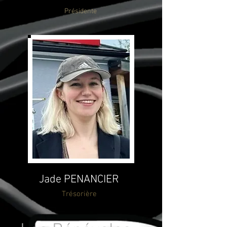
Prési
dente
Jade PENANCIER
Trésorière