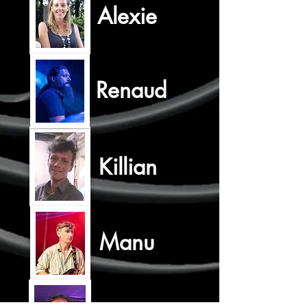
Alexie
Renaud
Killian
Manu